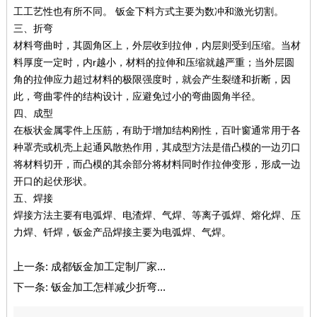
工工艺性也有所不同。 钣金下料方式主要为数冲和激光切割。
三、折弯
材料弯曲时，其圆角区上，外层收到拉伸，内层则受到压缩。当材
料厚度一定时，内r越小，材料的拉伸和压缩就越严重；当外层圆
角的拉伸应力超过材料的极限强度时，就会产生裂缝和折断，因
此，弯曲零件的结构设计，应避免过小的弯曲圆角半径。
四、成型
在板状金属零件上压筋，有助于增加结构刚性，百叶窗通常用于各
种罩壳或机壳上起通风散热作用，其成型方法是借凸模的一边刃口
将材料切开，而凸模的其余部分将材料同时作拉伸变形，形成一边
开口的起伏形状。
五、焊接
焊接方法主要有电弧焊、电渣焊、气焊、等离子弧焊、熔化焊、压
力焊、钎焊，钣金产品焊接主要为电弧焊、气焊。
上一条:
成都钣金加工定制厂家...
下一条:
钣金加工怎样减少折弯...