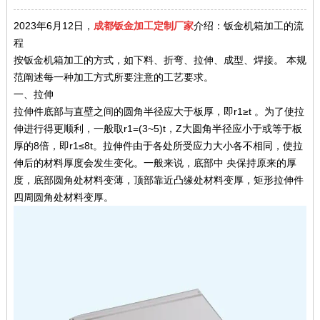
2023年6月12日，
成都钣金加工定制厂家
介绍：钣金机箱加工的流
程
按钣金机箱加工的方式，如下料、折弯、拉伸、成型、焊接。 本规
范阐述每一种加工方式所要注意的工艺要求。
一、拉伸
拉伸件底部与直壁之间的圆角半径应大于板厚，即r1≥t 。为了使拉
伸进行得更顺利，一般取r1=(3~5)t，Z大圆角半径应小于或等于板
厚的8倍，即r1≤8t。拉伸件由于各处所受应力大小各不相同，使拉
伸后的材料厚度会发生变化。一般来说，底部中 央保持原来的厚
度，底部圆角处材料变薄，顶部靠近凸缘处材料变厚，矩形拉伸件
四周圆角处材料变厚。