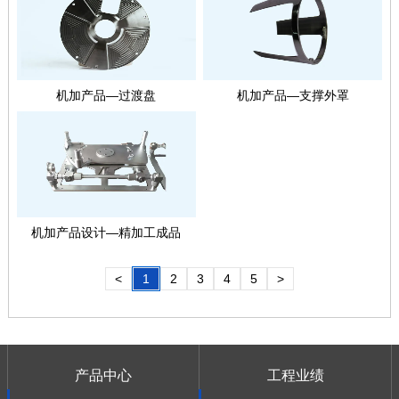
机加产品—过渡盘
机加产品—支撑外罩
机加产品设计—精加工成品
<
1
2
3
4
5
>
产品中心
工程业绩