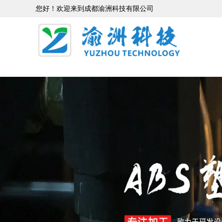
您好！欢迎来到成都渝洲科技有限公司