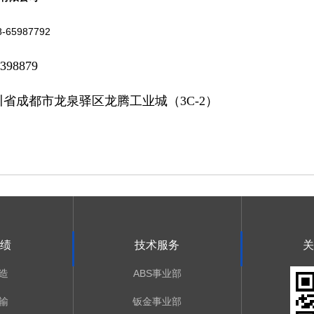
8-65987792
398879
省成都市龙泉驿区龙腾工业城（3C-2）
绩
技术服务
关
造
ABS事业部
输
钣金事业部