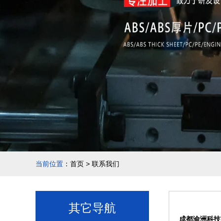
当前位置
：
首页
>
联系我们
其它导航
成都渝洲科技