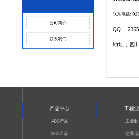
联系电话:
02
公司简介
QQ ：2365
联系我们
地址：四川
产品中心
工程业
ABS产品
工业制
钣金产品
交通运