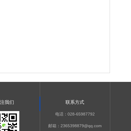
注我们
联系方式
电话：028-65987792
邮箱：2365398879@qq.com